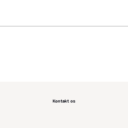
Kontakt os
senest opdateret 11. juli 2025