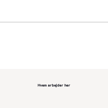
Hvem arbejder her
senest opdateret 11. juli 2025