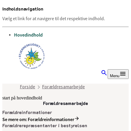
Indholdsnavigation
Vælg et link for at navigere til det respektive indhold.
gå til
Hovedindhold
Menu
Forside
Forældresamarbejde
start på hovedindhold
Forældresamarbejde
senest opdateret 11. juli 2025
Forældreinformationer
Se mere om: Forældreinformationer
Forældrerepræsentanter i bestyrelsen